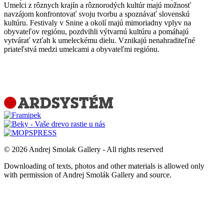
Umelci z rôznych krajín a rôznorodých kultúr majú možnosť
navzájom konfrontovať svoju tvorbu a spoznávať slovenskú
kultúru. Festivaly v Snine a okolí majú mimoriadny vplyv na
obyvateľov regiónu, pozdvihli výtvarnú kultúru a pomáhajú
vytvárať vzťah k umeleckému dielu. Vznikajú nenahraditeľné
priateľstvá medzi umelcami a obyvateľmi regiónu.
© 2026 Andrej Smolak Gallery - All rights reserved
Downloading of texts, photos and other materials is allowed only
with permission of Andrej Smolák Gallery and source.