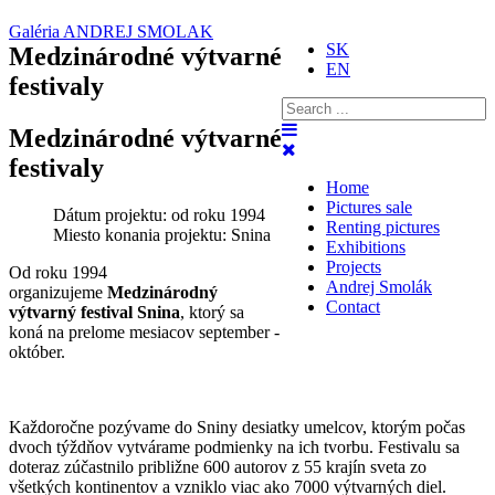
Galéria ANDREJ SMOLAK
SK
Medzinárodné výtvarné
EN
festivaly
Medzinárodné výtvarné
festivaly
Home
Pictures sale
Dátum projektu:
od roku 1994
Renting pictures
Miesto konania projektu:
Snina
Exhibitions
Projects
Od roku 1994
Andrej Smolák
organizujeme
Medzinárodný
Contact
výtvarný festival Snina
, ktorý sa
koná na prelome mesiacov september -
október.
Každoročne pozývame do Sniny desiatky umelcov, ktorým počas
dvoch týždňov vytvárame podmienky na ich tvorbu. Festivalu sa
doteraz zúčastnilo približne 600 autorov z 55 krajín sveta zo
všetkých kontinentov a vzniklo viac ako 7000 výtvarných diel.