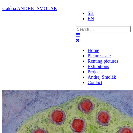
Galéria ANDREJ SMOLAK
SK
EN
Home
Pictures sale
Renting pictures
Exhibitions
Projects
Andrej Smolák
Contact