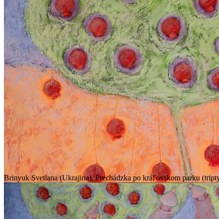
Brinyuk Svetlana (Ukrajina), Prechádzka po kráľovskom parku (triptyc