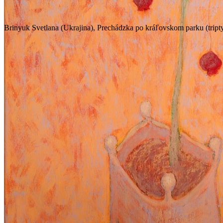
Brinyuk Svetlana (Ukrajina), Prechádzka po kráľovskom parku (triptyc