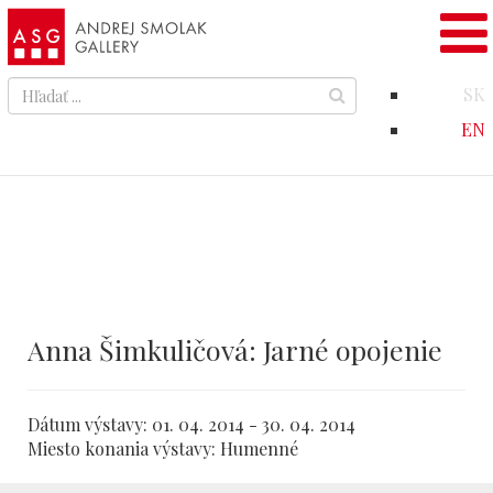
SK
EN
Anna Šimkuličová: Jarné opojenie
Dátum výstavy:
01. 04. 2014 - 30. 04. 2014
Miesto konania výstavy:
Humenné