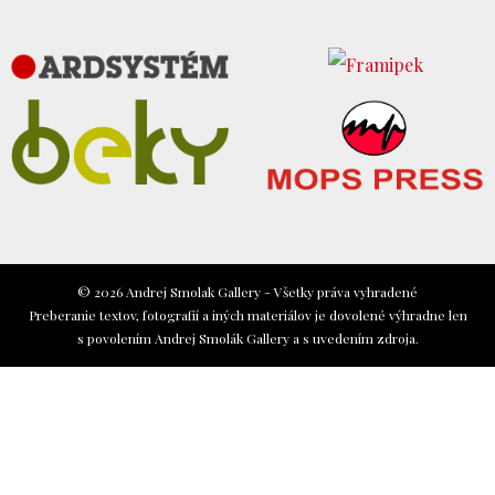
© 2026 Andrej Smolak Gallery - Všetky práva vyhradené
Preberanie textov, fotografií a iných materiálov je dovolené výhradne len
s povolením Andrej Smolák Gallery a s uvedením zdroja.